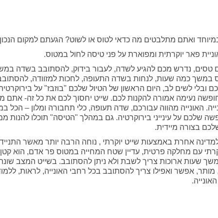
במיוחד ואתם מתלבטים מה כדאי לטוס או לשוט? הגעתם למקום הנכון
וניית פאר יוקרתית ומפוארת על פני טיסה לחול במטוס.
טסים, נדרש מכם להגיע לשדה, לעבור בידוק, להסתובב בשדה במש
ס במשך כמה שעות, לנחות בשדה התעופה, לחכות למזוודה, להסתוב
 ובלי לשים לב, היום הראשון של הטיול שלכם "בוזבז" על בירוקרטיה 
ופשה נעימה אמורה להקנות לכם. שייט יחסוך לכם את כל זה- אתם מג
נייה. האונייה מהווה עבורכם, שדה תעופה, כלי תחבורה ומלון – הכל במ
ה שלכם על עינייני בירוקרטיה. גם במהלך "הטיסה" תוכלו להנות ממ
לכם בצורה מיידית.
מדינה אחרת באמצעות שייט יוקרתי , נוחה הרבה יותר מאשר התנייד
רתי עם מחלקה פרטית, עדיין שטח המחייה במטוס פר אדם, הוא קטן 
שך שעות ארוכות צריך לשבת ולא ניתן להסתובב. בשייט המצב שונה, 
 מותר, אפשר ואפילו צריך להסתובב בכל רחבי האונייה, לראות, ללמוד
אונייה.