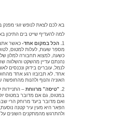
בא לכם לצאת לנופש זוגי מפנק 
למה להעדיף שייט בים התיכון בא
1.
הכל במקום אחד-
כאשר אתם 
מספר שעות, לעלות למטוס, לטו
כשעה, למצוא תחבורה למלון שלכם
נהנתם עדיין מהשקט והשלווה שח
לנמל, עוברים בידוק ונכנסים לאו
אחד. לא תבזבזו רגע אחד מהחופש
האוניה והנוף ולהנות מהחופשה ש
2.
"טיסה" מרווחת
– התניידות ל
במטוס, גם אם מדובר במטוס יוק
ואם מדובר ביעד מרוחק הרי שבמ
הפאר היא מעין עיר קטנה נוסעת,
ולהתרגש מהמתקנים השונים על ה