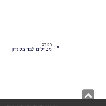
הקודם
מטיילים לבד בלונדון
גלילה
לראש
Theme by
Pojo.me
- WordPress Themes