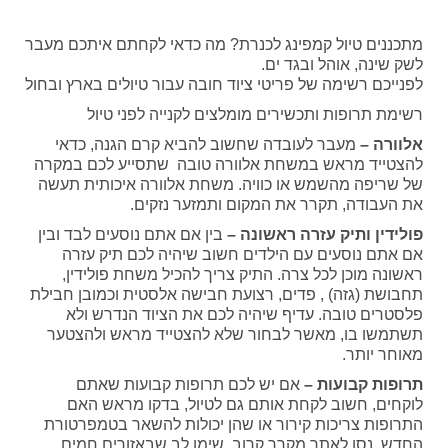
מתכננים טיול קמפינג לכנרת? מה כדאי לקחתם איתכם מעבר
לשק שינה, אוהל ובגד ים.
לפנייכם רשימה של פריטי ציוד חובה עבור טיולים בארץ ובחול
רשימת תרופות ותכשירים מומלצים לקנייה לפני טיול
אלוורה –
מעבר לעובדה שחשוב להביא קרם הגנה, כדאי
להצטייד מראש במשחת אלוורה טובה שתסייע לכם במקרה
של שריפה מהשמש או כוויה. משחת אלוורה איכותית תעשה
את העבודה, תקרר את המקום ותמזער נזקים.
פולידין ותיק עזרה ראשונה –
בין אם אתם נוסעים לבד ובין
אם אתם נוסעים עם הילדים חשוב שיהיה לכם תיק עזרה
ראשונה מוכן לכל צרה. התיק צריך להכיל משחת פולידין,
תחבושת (גזה) , פדים, רצועת חבישה אלסטית וכמובן חבילת
פלסטרים טובה. עדיף שיהיה לכם את הציוד הנדרש ולא
תשתמשו בו, מאשר לבחור שלא להצטייד מראש ולהצטער
מאוחר יותר.
תרופות קבועות –
אם יש לכם תרופות קבועות שאתם
לוקחים, חשוב לקחת אותם גם לטיול, בדקו מראש האם
התרופות צריכות קירור או שהן יכולות להשאר בטמפרטורת
החדש, נסו לאתר מקרר קרוב, שימו לב שבאזורים חמים