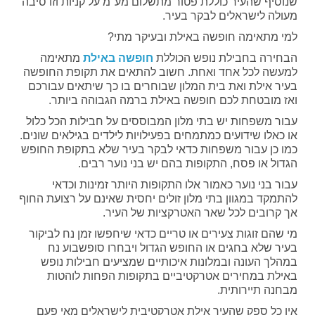
שנוסיף שהעיר כוללת פטור מתשלום מע"מ על קניות וזו סיבה
מעולה לישראלים לבקר בעיר.
למי מתאימה חופשה באילת ובעיקר מתי?
הבחירה בחבילת נופש הכוללת
חופשה באילת
מתאימה
למעשה לכל אחד ואחת. חשוב להתאים את תקופת החופשה
בעיר אילת ואת בית המלון שבוחרים בו כך שיתאים עבורכם
ואז מובטחת לכם חופשה באילת ברמה הגבוהה ביותר.
עבור משפחות יש בתי מלון המבוססים על חבילות הכל כלול
או כאלו שידועים כמתמחים בפעילויות לילדים בגילאים שונים.
כמו כן עבור משפחות כדאי לבקר בעיר שלא בתקופת החופש
הגדול או פסח, התקופות בהם יש בני נוער רבים.
עבור בני נוער כאמור אלו התקופות היותר זמינות וכדאי
להתמקד במגוון בתי מלון זולים יחסית שאינם על רצועת החוף
אך קרובים לכל שאר האטרקציות של העיר.
מי שהם זוגות צעירים או טריים כדאי שיחפשו זמן נח לביקור
בעיר שלא בחגים או החופש הגדול ויבחרו סופשבוע נח
במהלך העונה ובמלונות איכותיים שמציעים חבילות נופש
באילת במחירים אטרקטיביים בתקופות הפחות לוהטות
מבחנה תיירותית.
אין כל ספק שהעיר אילת אטרקטיבית לישראלים מאי פעם