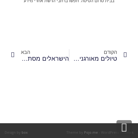
בבית טרום הטיסה. חפשו ברחבי הרשת אחרי מידע
הקודם
הבא
טיולים מאורגנים הם פתרון מושלם למפונקים
הישראלים מסתערים על בלגרד
גלילה
Design by
box
Theme by
Pojo.me
- WordPress Themes