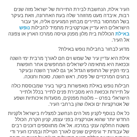
העיר אילת, הנחשבת לבירת התיירות של ישראל מזה שנים
רבות, איבדה מעט מהזוהר שלה בעת האחרונה, וזאת בעיקר
בשל המחסור בתיירים מבחוץ המגיעים אליה, אך עבור
הישראלים היא עדיין אטרקטיבית מתמיד לחבילות
נופש
באילת
הכוללות בית מלון מפנק וטיסה ממרכז הארץ או צפונה
אל העיר.
מדוע לבחור בחבילות נופש באילת?
אילת היא עדיין עיר של שמש וים חם לאורך מרבית ימי השנה
וככזאת היא מתאימה לישראלים המחפשים אחר חופשות
בימי הקיץ של החופש הגדול אך גם לאורך השנה ובעיקר
בחגים המרכזיים של פסח, ראש השנה, סוכות וחנוכה.
חבילות נופש באילת מאפשרות ביקור בעיר שמבוססת כולה
על תיירות וככזאת היא מסבירת פנים לתייר בכלל ולתייר
הישראלי בפרט – מלונות מפנקים, מסעדות איכותיות ושפע
של אטרקציות ים וכאלו שהן ברחבי העיר.
כל אלו בנוסף לקניון מול הים הנחשב למצליח בישראל ולקניות
החדש יותר שהוא אטרקציה בפני עצמו, קניון הקרח, הכולל
משטח החלקה ענקי במרכזו. אל אלו מתווספים דוכנים רבים
של עבודות יד וגימיקים שונים לאורך הטיילת ובמרכז העיר ודי