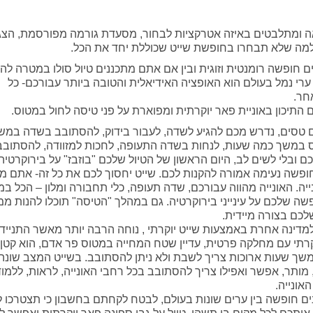
 ומתלבטים באיזה אטרקציות לבחור, מסעדת גורמה מפורסמת, הצג
. למה שלא תבחרו בחופשת שייט שכוללת יחד את הכל.
ם חופשה רומנטית וזוגית ובין אם אתם מתכננים טיול סולו במטרה להכ
 ערי נמל בעולם הוא האופציה האידיאלית והטובה ביותר עבורכם- כל
חר.
 התיכון באוניית פאר יוקרתית ומפוארת על פני טיסה לחול במטוס.
טסים, נדרש מכם להגיע לשדה, לעבור בידוק, להסתובב בשדה במש
ס במשך כמה שעות, לנחות בשדה התעופה, לחכות למזוודה, להסתוב
 ובלי לשים לב, היום הראשון של הטיול שלכם "בוזבז" על בירוקרטיה 
ופשה נעימה אמורה להקנות לכם. שייט יחסוך לכם את כל זה- אתם מג
נייה. האונייה מהווה עבורכם, שדה תעופה, כלי תחבורה ומלון – הכל במ
ה שלכם על עינייני בירוקרטיה. גם במהלך "הטיסה" תוכלו להנות ממ
לכם בצורה מיידית.
מדינה אחרת באמצעות שייט יוקרתי , נוחה הרבה יותר מאשר התנייד
רתי עם מחלקה פרטית, עדיין שטח המחייה במטוס פר אדם, הוא קטן 
שך שעות ארוכות צריך לשבת ולא ניתן להסתובב. בשייט המצב שונה, 
 מותר, אפשר ואפילו צריך להסתובב בכל רחבי האונייה, לראות, ללמוד
אונייה.
ם חופשה בין ערים שונות בעולם, לבטח לקחתם בחשבון כי תצטרכו 