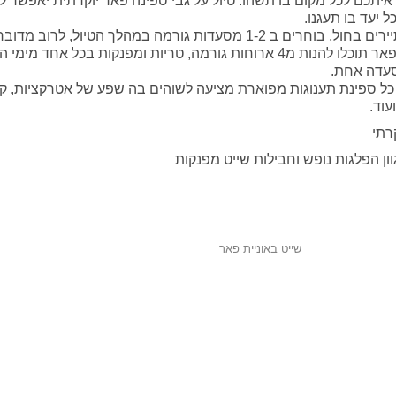
איתכם לכל מקום בו תשהו. טיול על גבי ספינה פאר יוקרתית יאפשר ל
 יעד בו תעגנו.
מרבית הנופשים והתיירים בחול, בוחרים ב 1-2 מסעדות גורמה במהלך הטיול, לרוב מדוב
באטרקציה יקרה מאוד , באוניית פאר תוכלו להנות מ4 ארוחות גורמה, טריות ומפנקות בכל אחד מ
עדה אחת.
- כל ספינת תענוגות מפוארת מציעה לשוהים בה שפע של אטרקציות, קרי
עוד.
רתי
ן הפלגות נופש וחבילות שייט מפנקות