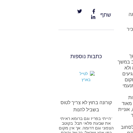
ה
שתף
יר
ך
כתבות נוספות
ב במשך
ולא
יעים
קום
נעמי
ות
קורונה בחוץ לא צריך לטוס
מאוד
אוניית
בשביל להנות
"הייתי בפריז וגם ברומא ראיתי
את שבעת פלאי תבל, בקוטב
לסחוב
הצפוני וגם דרומה, אך אין מקום
כמו ארץ ישראל" כך שר יהורם