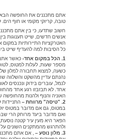
אתם מתכננים את החופשה הבאה
טובה, קריוקי מקומי או חוף הים
חשוב שתדעו, כי בין אתם מתכנני
אנשים חדשים, שייט תענוגות בין
האטרקציות התיירותיות במקום א
כל הסיבות למה להעדיף שייט בים
1. הכל במקום אחד-
כאשר אתם 
מספר שעות, לעלות למטוס, לטו
כשעה, למצוא תחבורה למלון שלכם
נהנתם עדיין מהשקט והשלווה שח
לנמל, עוברים בידוק ונכנסים לאו
אחד. לא תבזבזו רגע אחד מהחופש
האוניה והנוף ולהנות מהחופשה ש
2. "טיסה" מרווחת –
התניידות ל
במטוס, גם אם מדובר במטוס יוק
ואם מדובר ביעד מרוחק הרי שבמ
הפאר היא מעין עיר קטנה נוסעת,
ולהתרגש מהמתקנים השונים על ה
3. מלון נוסע –
, אם אתם מתכנני