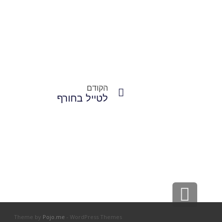
הקודם
לטייל בחורף
גלילה
לראש
Theme by
Pojo.me
- WordPress Themes