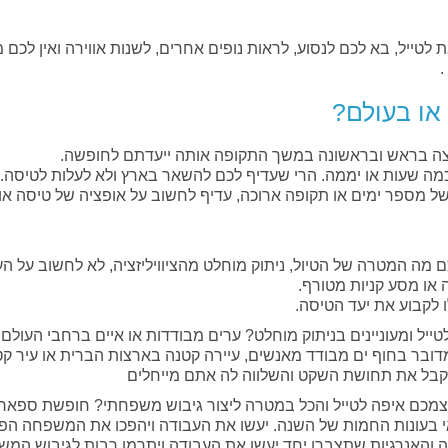
ייל, בא לכם לנסוע, לראות נופים אחרים, לשנות אווירה ואין לכם 
.
או בעולם?
צה בראש ובראשונה במשך התקופה אותה ייעדתם לחופשה.
מה שעות או יממה. הרי שעדיף לכם להשאר בארץ ולא לעלות לטיסה.
של מספר ימים או תקופה ארוכה, עדיף לחשוב על אופציה של טיסה או
מה המטרה של הטיול, ניתוק מוחלט מהציוויליזציה, לא לחשוב על ה
ו מסע קניות מטורף.
קבוע את יעד הטיסה.
יל ומעוניינים בניתוק מוחלט? ערים מבודדות או איים ברחבי העולם י
דובר בחוף ים מבודד מאנשים, עיירה קטנה בארצות הברית או עיר ק
לקבל את תחושת השקט והשלווה לה אתם מייחלים
מכם איפה לטייל והכל במטרה ליצור גיבוש משפחתי? חופשת ספארי
אי בעונות החמות של השנה. יעשו את העבודה ויהפכו את המשפחה הפ
 והאנרגיות שתצברו יחד יעשו את העבודה ויתרמו רבות לגיבוש המש