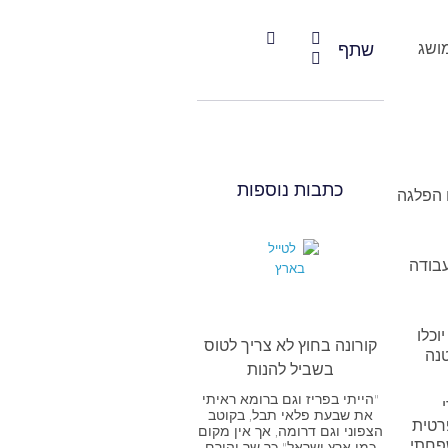
מושג
שתף
כתבות נוספות
 הפלגה
עבודה
וכלו
קורונה בחוץ לא צריך לטוס
טנה
בשביל להנות
"הייתי בפריז וגם ברומא ראיתי
את שבעת פלאי תבל, בקוטב
רטית
הצפוני וגם דרומה, אך אין מקום
פחתי
כמו ארץ ישראל" כך שר יהורם