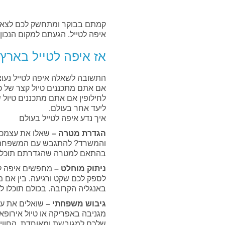
קמתם בבוקר ומתחשק לכם לצאת לט
איפה לטייל. הגעתם למקום הנכון 
אז איפה לטייל בארץ 
התשובה לשאלה איפה לטייל נעו
אם אתם מתכננים טיול קצר של כ
לחילופין אם אתם מתכננים טיול 
ליעד אחר בעולם.
איך נדע איפה לטייל בעולם
הגדרת מטרה –
שאלו את עצמכם 
והמשרד? להתגבש עם המשפחה א
בהתאם למטרה שהגדרתם תוכלו ל
ניתוק מוחלט –
מחפשים איפה לטי
לספק לכם שקט ורגיעה. בין אם מ
באנגליה הקרובה. בכולם תוכלו 
גיבוש משפחתי –
שואלים את עצ
מגניבה באפריקה או טיול אירופ
שלכם למגובשת ומאוחדת. החוויה